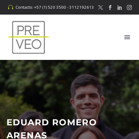
Contacto: +57 (1) 520 3500 - 3112192613


EDUARD ROMERO
ARENAS