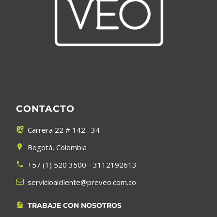
CONTACTO
Carrera 22 # 142 –34


Bogotá, Colombia


+57 (1) 520 3500 - 3112192613




servicioalcliente@preveo.com.co
TRABAJE CON NOSOTROS

