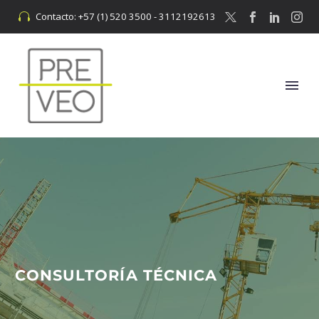
Contacto: +57 (1) 520 3500 - 3112192613


CONSULTORÍA TÉCNICA​