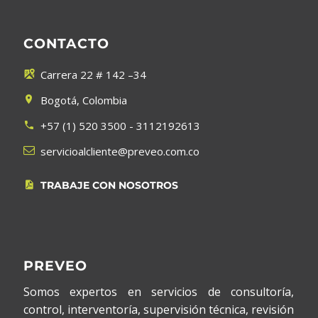
CONTACTO
Carrera 22 # 142 –34


Bogotá, Colombia


+57 (1) 520 3500 - 3112192613




servicioalcliente@preveo.com.co
TRABAJE CON NOSOTROS


PREVEO
Somos expertos en servicios de consultoría,
control, interventoría, supervisión técnica, revisión