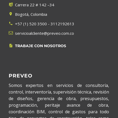
Carrera 22 # 142 –34


Bogotá, Colombia


+57 (1) 520 3500 - 3112192613




servicioalcliente@preveo.com.co
TRABAJE CON NOSOTROS


PREVEO
Somos expertos en servicios de consultoría,
control, interventoría, supervisión técnica, revisión
de diseños, gerencia de obra, presupuestos,
programación, peritaje avance de obra,
coordinación BIM, control de gastos para todo