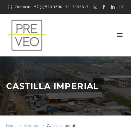
Contacto: +57 (1) 520 3500 - 3112192613


CASTILLA IMPERIAL
Home
Vivienda
Castilla Imperial