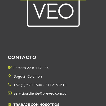
CONTACTO
Carrera 22 # 142 –34


Bogotá, Colombia


+57 (1) 520 3500 - 3112192613




servicioalcliente@preveo.com.co
TRABAJE CON NOSOTROS

