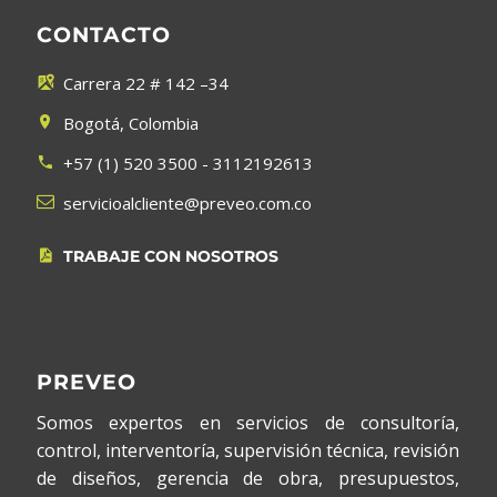
CONTACTO
Carrera 22 # 142 –34


Bogotá, Colombia


+57 (1) 520 3500 - 3112192613




servicioalcliente@preveo.com.co
TRABAJE CON NOSOTROS


PREVEO
Somos expertos en servicios de consultoría,
control, interventoría, supervisión técnica, revisión
de diseños, gerencia de obra, presupuestos,