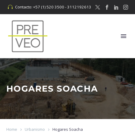
Contacto: +57 (1) 520 3500 - 3112192613


HOGARES SOACHA
Home
Urbanismo
Hogares Soacha