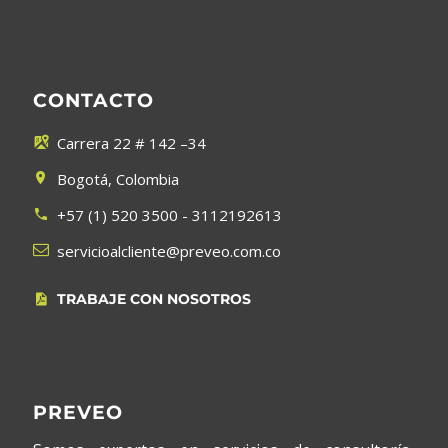
CONTACTO
Carrera 22 # 142 –34


Bogotá, Colombia


+57 (1) 520 3500 - 3112192613




servicioalcliente@preveo.com.co
TRABAJE CON NOSOTROS


PREVEO