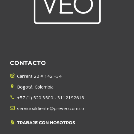
CONTACTO
Carrera 22 # 142 –34


Bogotá, Colombia


+57 (1) 520 3500 - 3112192613




servicioalcliente@preveo.com.co
TRABAJE CON NOSOTROS

