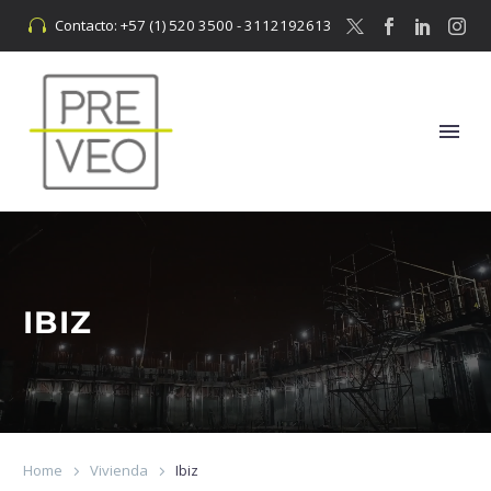
Contacto: +57 (1) 520 3500 - 3112192613


IBIZ
Home
Vivienda
Ibiz