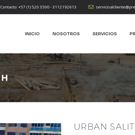


Contacto: +57 (1) 520 3500 - 3112192613
servicioalcliente@pr
INICIO
NOSOTROS
SERVICIOS
P
CH
URBAN SALI