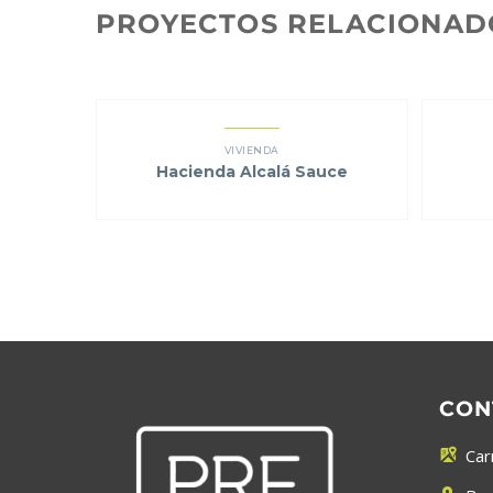
PROYECTOS RELACIONAD
VIVIENDA
Hacienda Alcalá Sauce
CON
Car

