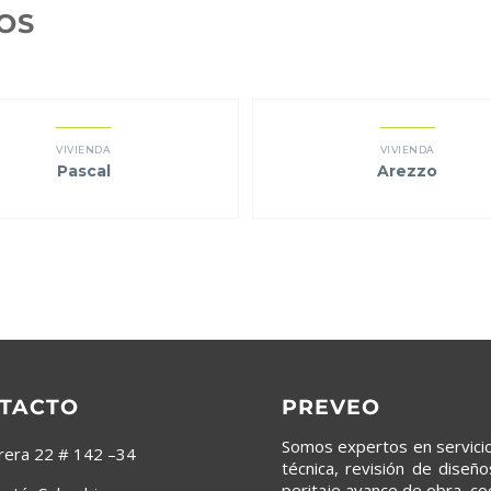
OS
VIVIENDA
VIVIENDA
Pascal
Arezzo
TACTO
PREVEO
Somos expertos en servicios
rera 22 # 142 –34
técnica, revisión de diseñ
peritaje avance de obra, co