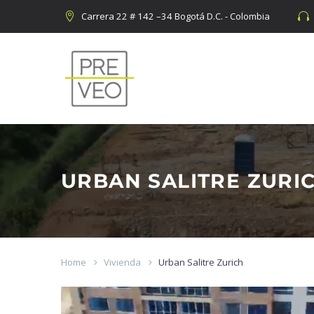
Carrera 22 # 142 –34 Bogotá D.C. - Colombia




URBAN SALITRE ZURI
Home
Vivienda
Urban Salitre Zurich