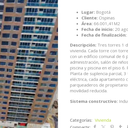
Lugar:
Bogotá
Cliente:
Ospinas
Área:
66.001,41M2
Fecha de inicio:
20 ag
Fecha de finalización:
Descripción:
Tres torres 1 d
vivienda. Cada torre con tor
con un edificio comunal de 6 
administración, salón de niño
piscina y piscina en el piso 6
Planta de suplencia parcial, 3
eléctrica, cada apartamento 
parqueaderos de propietarios
movilidad reducida.
Sistema constructivo:
Indus
Categorías:
Vivienda
Compartir: