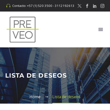
Contacto: +57 (1) 520 3500 - 3112192613


LISTA DE DESEOS
Home
Lista de deseos