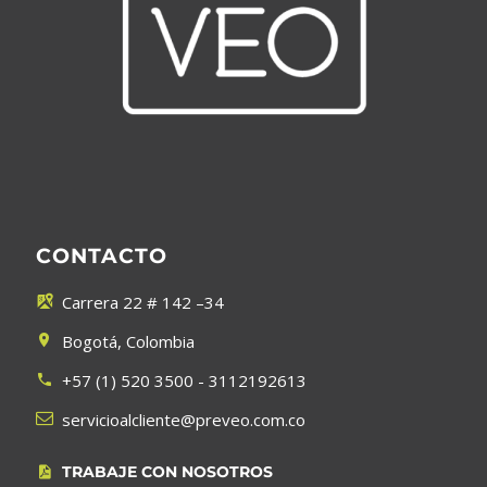
CONTACTO
Carrera 22 # 142 –34


Bogotá, Colombia


+57 (1) 520 3500 - 3112192613




servicioalcliente@preveo.com.co
TRABAJE CON NOSOTROS

