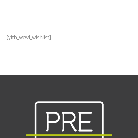
[yith_wcwl_wishlist]