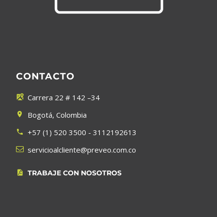
CONTACTO
Carrera 22 # 142 –34


Bogotá, Colombia


+57 (1) 520 3500 - 3112192613




servicioalcliente@preveo.com.co
TRABAJE CON NOSOTROS

