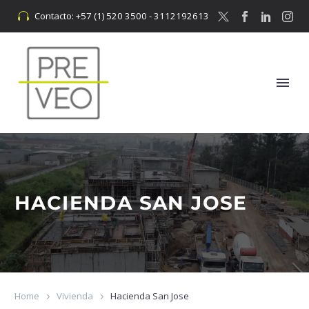
Contacto: +57 (1) 520 3500 - 3112192613


HACIENDA SAN JOSE
Home
Vivienda
Hacienda San Jose