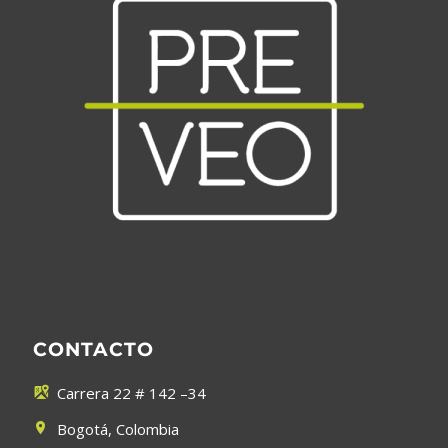
CONTACTO
Carrera 22 # 142 –34


Bogotá, Colombia

