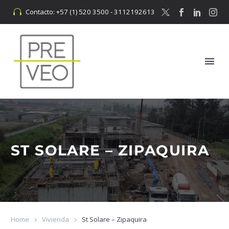
Contacto: +57 (1) 520 3500 - 3112192613


ST SOLARE – ZIPAQUIRA
Home
Vivienda
St Solare – Zipaquira