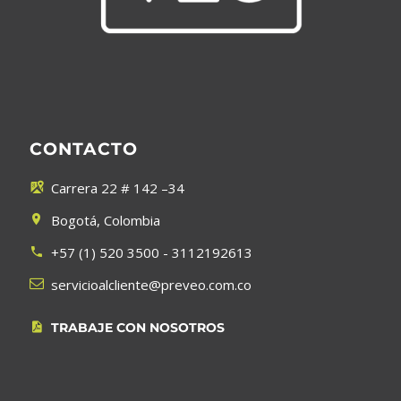
CONTACTO
Carrera 22 # 142 –34


Bogotá, Colombia


+57 (1) 520 3500 - 3112192613




servicioalcliente@preveo.com.co
TRABAJE CON NOSOTROS

