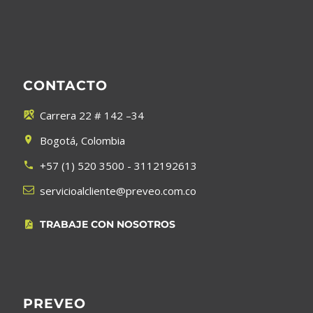
CONTACTO
Carrera 22 # 142 –34


Bogotá, Colombia


+57 (1) 520 3500 - 3112192613




servicioalcliente@preveo.com.co
TRABAJE CON NOSOTROS


PREVEO