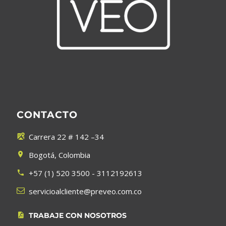
CONTACTO
Carrera 22 # 142 –34


Bogotá, Colombia


+57 (1) 520 3500 - 3112192613




servicioalcliente@preveo.com.co
TRABAJE CON NOSOTROS

