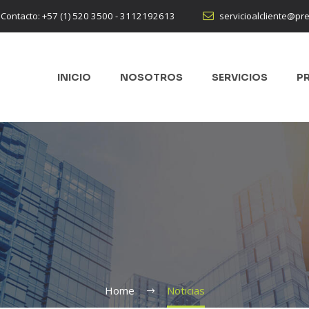


Contacto: +57 (1) 520 3500 - 3112192613
servicioalcliente@pr
INICIO
NOSOTROS
SERVICIOS
P
Home
Noticias